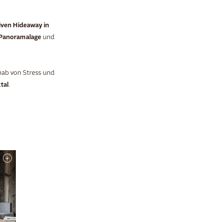
iven Hideaway in
Panoramalage
und
nab von Stress und
tal
.