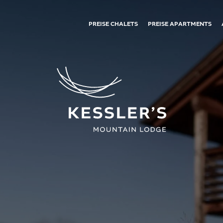
PREISE CHALETS
PREISE APARTMENTS
01
02
Die Mountain Lodge
Restaurant ban Kessl
Die Mountain Lodge
Restaurant ban Kessler
Deine Gastgeber
Frühstückskorb
Nachhaltigkeit
Neckische News
Der Hofladen
Flotte Fotos
Auszeichnungen
Anfragen
Buchen