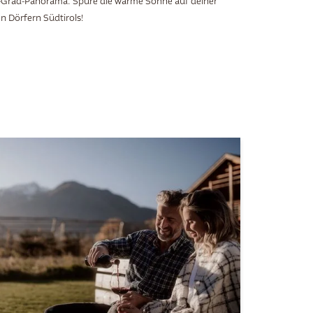
-Grad-Panorama. Spüre die warme Sonne auf deiner
n Dörfern Südtirols!