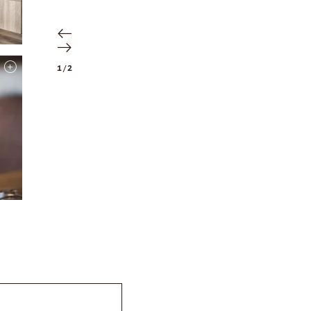
1
/
2