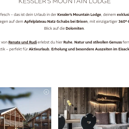
KESSLER’S MOUNTAIN LODGE
Kessler’s Mountain Lodge
exklus
 fesch – das ist dein Urlaub in der
, deinem
Apfelplateau Natz-Schabs bei Brixen
360°-
elegen auf dem
, mit einzigartiger
Dolomiten
Blick auf die
.
Renate und Rudi
Ruhe
Natur und stilvollen Genuss
t von
erlebst du hier
,
fer
Aktivurlaub
Erholung und besondere Auszeiten im Eisack
tik – perfekt für
,