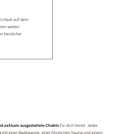
m Urlaub auf dem
inen weiten
n herzlicher
nd
exklusiv ausgestattete Chalets
für dich bereit. Jedes
h
mit einer Badewanne, einer finnischen Sauna und einem