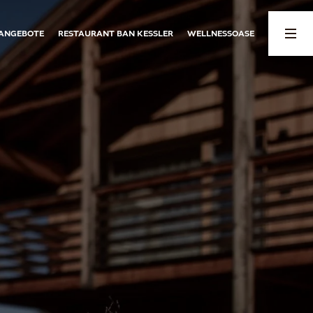
ANGEBOTE
RESTAURANT BAN KESSLER
WELLNESSOASE
03
04
er
Wohnen und Preise
Rundherum
Für Familien
Rundherum
Ein Ort zum Wohlfühlen
Events
Preise Chalets
Sommerspaß
Preise Apartments
Winterzauber
Wohlfühloase
Wetter
Wellbeing-Programm
Angebote
Gutscheine