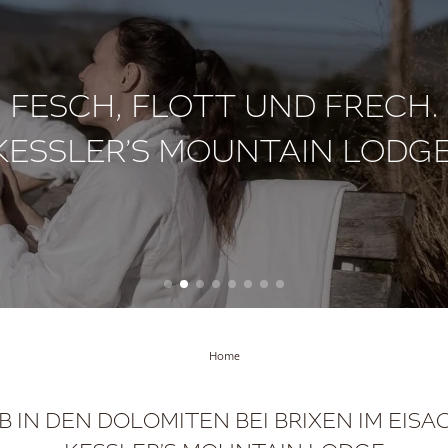
Online Anzahlung
Anreise
Gut zu wissen
FESCH, FLOTT UND FRECH.
KESSLER’S MOUNTAIN LODGE
DE
IT
EN
+39 0472 415110
info@
kesslers.
it
+39 392 509
Home
 IN DEN DOLOMITEN BEI BRIXEN IM EISA