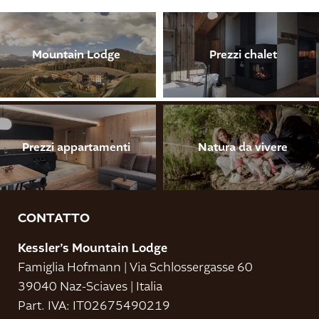
I padroni di casa
Sostenibilità
Mountain Lodge
Prezzi chalet
Novità
Bottega del maso
Scatti rubati
Prezzi appartamenti
Natura da vivere
Premi
Richiesta
Prenotazione
CONTATTO
Pagamento online
Kessler’s Mountain Lodge
Arrivo
Famiglia Hofmann
|
Via Schlossergasse 60
39040 Naz-Sciaves
|
Italia
Buono a sapersi
Part. IVA: IT02675490219