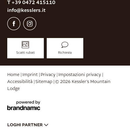
T +39 0472 415110
Restaurant ban Kessler
info@
kesslers.
it
Alloggi e prezzi
Natura da vivere
Scatti rubati
Richiesta
Home
|
Imprint
|
Privacy
|
Impostazioni privacy
|
Accessibilità
|
Sitemap
|
© 2026 Kessler’s Mountain
Lodge
LOGHI PARTNER