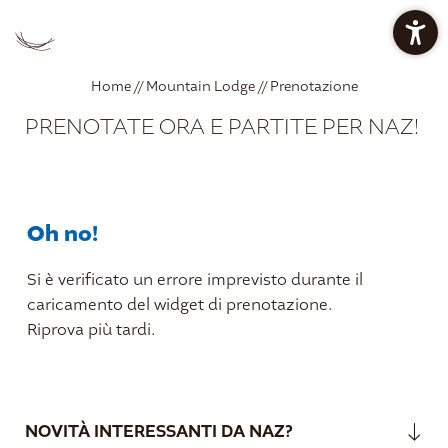
PREZZI CHALET
PREZZI APPARTAMENTI
Home
//
Mountain Lodge
//
Prenotazione
PRENOTATE ORA E PARTITE PER NAZ!
OFFERTE
RESTAURANT BAN KESSLER
Oh no!
OASI DEL RELAX
Si è verificato un errore imprevisto durante il
caricamento del widget di prenotazione.
IT
DE
EN
Riprova più tardi.
Mountain Lodge
Mountain Lodge
NOVITÀ INTERESSANTI DA NAZ?