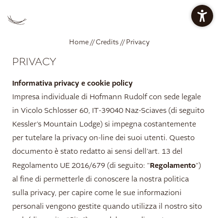
PREZZI CHALET
PREZZI APPARTAMENTI
Home
//
Credits
//
Privacy
PRIVACY
OFFERTE
RESTAURANT BAN KESSLER
Informativa privacy e cookie policy
Impresa individuale di Hofmann Rudolf con sede legale
in Vicolo Schlosser 60, IT-39040 Naz-Sciaves (di seguito
OASI DEL RELAX
Kessler’s Mountain Lodge) si impegna costantemente
per tutelare la privacy on-line dei suoi utenti. Questo
documento è stato redatto ai sensi dell’art. 13 del
IT
DE
EN
Regolamento
Regolamento UE 2016/679 (di seguito: "
")
Mountain Lodge
al fine di permetterle di conoscere la nostra politica
sulla privacy, per capire come le sue informazioni
personali vengono gestite quando utilizza il nostro sito
Restaurant ban Kessler