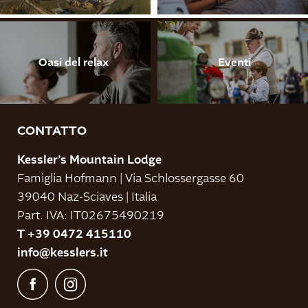
Oasi del relax
Eventi
CONTATTO
Kessler’s Mountain Lodge
Famiglia Hofmann
|
Via Schlossergasse 60
39040 Naz-Sciaves
|
Italia
Part. IVA: IT02675490219
T +39 0472 415110
info@
kesslers.
it