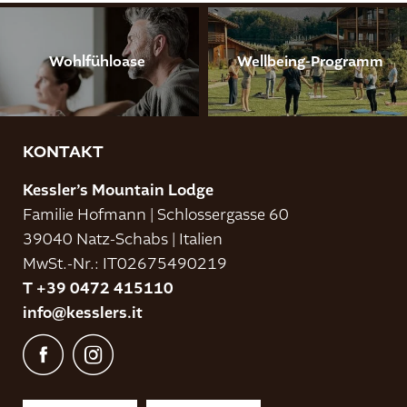
Wohlfühloase
Wellbeing-Programm
KONTAKT
Kessler’s Mountain Lodge
Familie Hofmann
|
Schlossergasse 60
39040 Natz-Schabs
|
Italien
MwSt.-Nr.: IT02675490219
T +39 0472 415110
info@
kesslers.
it