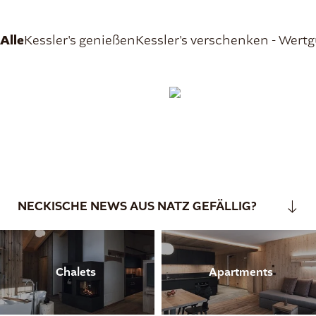
Wohnen und Preise
Für Familien
Ein Ort zum Wohlfühlen
Preise Chalets
Preise Apartments
Wohlfühloase
NECKISCHE NEWS AUS NATZ GEFÄLLIG?
Wellbeing-Programm
Angebote
Gutscheine
Chalets
Apartments
Rundherum