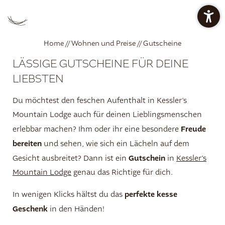
PREISE CHALETS
PREISE APARTMENTS
Home
//
Wohnen und Preise
//
Gutscheine
LÄSSIGE GUTSCHEINE FÜR DEINE
ANGEBOTE
RESTAURANT BAN KESSLER
LIEBSTEN
Du möchtest den feschen Aufenthalt in Kessler’s
Mountain Lodge auch für deinen Lieblingsmenschen
WELLNESSOASE
Freude
erlebbar machen? Ihm oder ihr eine besondere
bereiten
und sehen, wie sich ein Lächeln auf dem
Gutschein
Gesicht ausbreitet? Dann ist ein
in
Kessler’s
DE
IT
EN
Mountain Lodge
genau das Richtige für dich.
Die Mountain Lodge
perfekte kesse
In wenigen Klicks hältst du das
Geschenk
in den Händen!
Restaurant ban Kessler