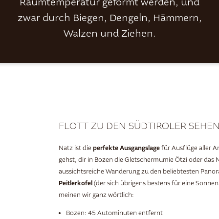
Raumtemperatur geformt werden, und
zwar durch Biegen, Dengeln, Hämmern,
Walzen und Ziehen.
FLOTT ZU DEN SÜDTIROLER SEHE
perfekte Ausgangslage
Natz ist die
für Ausflüge aller A
gehst, dir in Bozen die Gletschermumie Ötzi oder das
aussichtsreiche Wanderung zu den beliebtesten Pano
Peitlerkofel
(der sich übrigens bestens für eine Sonne
meinen wir ganz wörtlich:
Bozen: 45 Autominuten entfernt