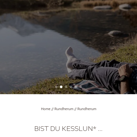
Online Anzahlung
Anreise
Gut zu wissen
DE
IT
EN
+39 0472 415110
info@
kesslers.
it
+39 392 509
Home
//
Rundherum
//
Rundherum
BIST DU KESSLUN* …