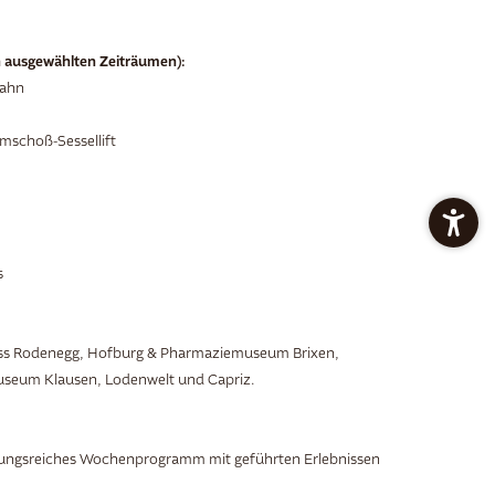
in ausgewählten Zeiträumen):
bahn
lmschoß-Sessellift
s
chloss Rodenegg, Hofburg & Pharmaziemuseum Brixen,
useum Klausen, Lodenwelt und Capriz.
slungsreiches Wochenprogramm mit geführten Erlebnissen