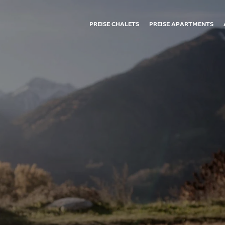
PREISE CHALETS
PREISE APARTMENTS
01
02
Die Mountain Lodge
Restaurant ban Kessl
Die Mountain Lodge
Restaurant ban Kessler
Deine Gastgeber
Frühstückskorb
Nachhaltigkeit
Neckische News
Der Hofladen
Flotte Fotos
Auszeichnungen
Anfragen
Buchen