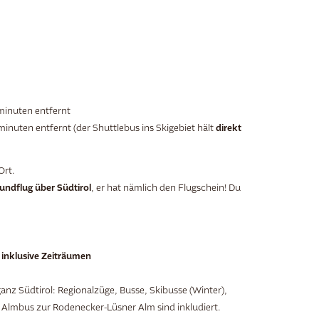
minuten entfernt
direkt
inuten entfernt (der Shuttlebus ins Skigebiet hält
Ort.
undflug über Südtirol
, er hat nämlich den Flugschein! Du
 inklusive Zeiträumen
 ganz Südtirol: Regionalzüge, Busse, Skibusse (Winter),
 Almbus zur Rodenecker-Lüsner Alm sind inkludiert.