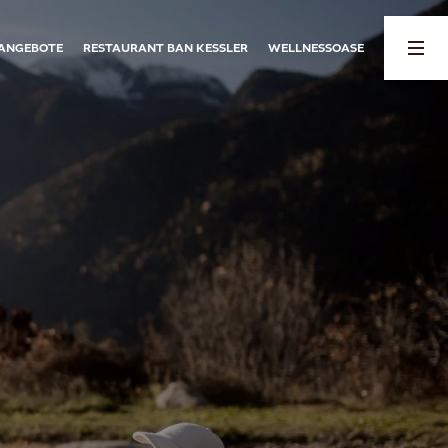
ANGEBOTE
RESTAURANT BAN KESSLER
WELLNESSOASE
03
04
er
Wohnen und Preise
Rundherum
Für Familien
Rundherum
Ein Ort zum Wohlfühlen
Events
Preise Chalets
Sommerspaß
Preise Apartments
Winterzauber
Wohlfühloase
Wetter
Wellbeing-Programm
Angebote
Gutscheine