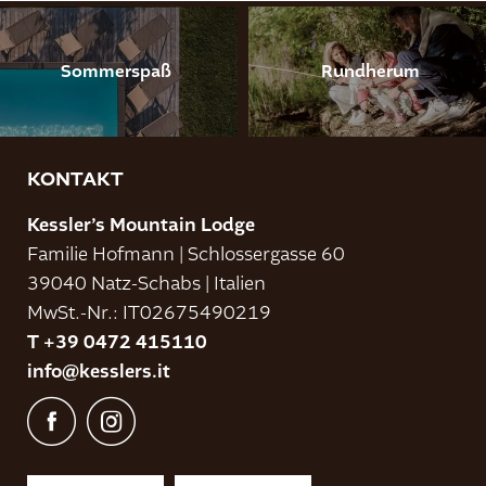
Sommerspaß
Rundherum
KONTAKT
Kessler’s Mountain Lodge
Familie Hofmann
|
Schlossergasse 60
39040 Natz-Schabs
|
Italien
MwSt.-Nr.: IT02675490219
T +39 0472 415110
info@
kesslers.
it