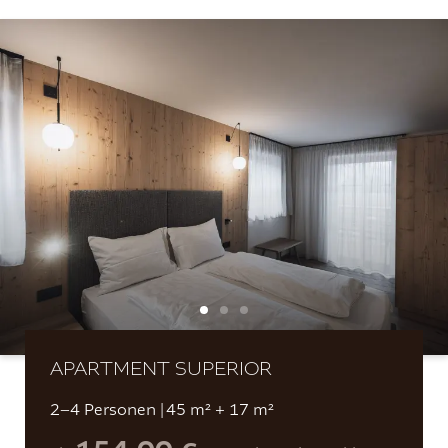
Wohnen und Preise
Für Familien
Ein Ort zum Wohlfühlen
Preise Chalets
Preise Apartments
Wohlfühloase
Wellbeing-Programm
Angebote
APARTMENT SUPERIOR
Gutscheine
2–4 Personen
|
45 m² + 17 m²
Rundherum