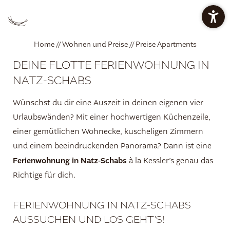
PREISE CHALETS
PREISE APARTMENTS
Home
//
Wohnen und Preise
//
Preise Apartments
DEINE FLOTTE FERIENWOHNUNG IN
ANGEBOTE
RESTAURANT BAN KESSLER
NATZ-SCHABS
Wünschst du dir eine Auszeit in deinen eigenen vier
Urlaubswänden? Mit einer hochwertigen Küchenzeile,
WELLNESSOASE
einer gemütlichen Wohnecke, kuscheligen Zimmern
und einem beeindruckenden Panorama? Dann ist eine
Ferienwohnung in Natz-Schabs
à la Kessler’s genau das
DE
IT
EN
Richtige für dich.
Die Mountain Lodge
FERIENWOHNUNG IN NATZ-SCHABS
AUSSUCHEN UND LOS GEHT’S!
Restaurant ban Kessler