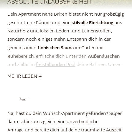
ABSOLUTE URLAUBSFREIHEIT
Dein Apartment nahe Brixen bietet nicht nur großzügig
stilvolle Einrichtung
geschnittene Räume und eine
aus
Naturholz und lokalen Loden- und Leinenstoffen,
sondern noch einiges mehr. Entspann dich in der
finnischen
Sauna
gemeinsamen
im Garten mit
Ruhebereich
Außenduschen
, erfrische dich unter den
und ziehe im
freistehenden Pool
deine Bahnen. Unser
Frühstückskorb
enthält ausgezeichnete lokale und teils
MEHR LESEN
hausgemachte Köstlichkeiten – so startest du gestärkt
in den Urlaubstag. Auf Wunsch kannst du den
Frühstückskorb gern abbestellen. So wird jeder
Urlaubstag in deiner Ferienwohnung in Natz-Schabs
Na, hast du dein Wunsch-Apartment gefunden? Super,
zum unvergesslichen Erlebnis. Jedes Apartment ist mit
dann schick uns gleich eine unverbindliche
dem Aufzug erreichbar.
Anfrage
und bereite dich auf deine traumhafte Auszeit