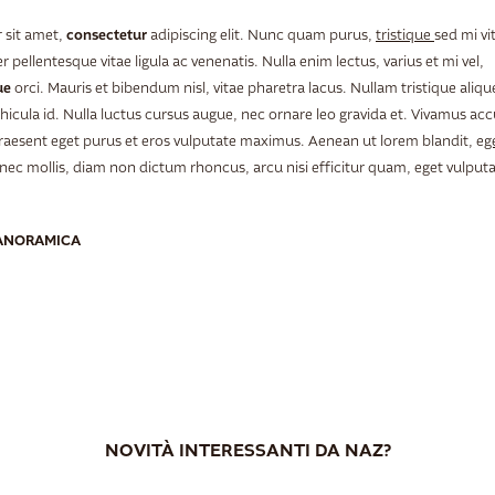
consectetur
 sit amet,
adipiscing elit. Nunc quam purus,
tristique
sed mi vi
er pellentesque vitae ligula ac venenatis. Nulla enim lectus, varius et mi vel,
que
orci. Mauris et bibendum nisl, vitae pharetra lacus. Nullam tristique aliq
hicula id. Nulla luctus cursus augue, nec ornare leo gravida et. Vivamus a
aesent eget purus et eros vulputate maximus. Aenean ut lorem blandit, e
g
nec mollis, diam non dictum rhoncus, arcu nisi efficitur quam, eget vulputat
PANORAMICA
NOVITÀ INTERESSANTI DA NAZ?