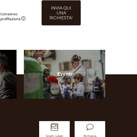
INVIA QUI
UNA
Consenso
RICHIESTA!
profilazione
Eventi
Scatti rubati
Richiesta