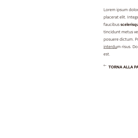
Lorem ipsum dolor
placerat elit. Integ
sceleris
faucibus
tincidunt metus ve
posuere dictum. Pr
interdu
m risus. Do
est.
TORNA ALLA 