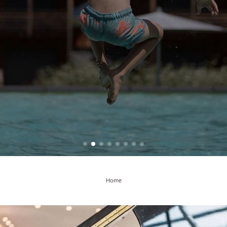
Pagamento online
Arrivo
Buono a sapersi
E
IT
EN
+39 0472 415110
info@
kesslers.
it
+39 392 5097517
Home