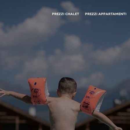
PREZZI CHALET
PREZZI APPARTAMENTI
01
02
Mountain Lodge
Restaurant ban Kessler
Mountain Lodge
Restaurant ban Kessler
I padroni di casa
Cesto della colazione
Sostenibilità
Novità
Bottega del maso
Scatti rubati
Premi
Richiesta
Prenotazione