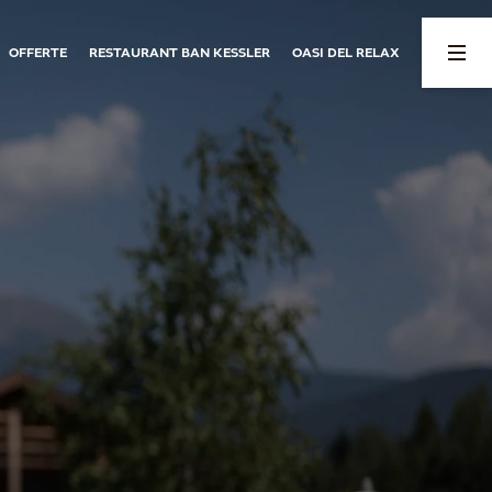
OFFERTE
RESTAURANT BAN KESSLER
OASI DEL RELAX
03
04
Alloggi e prezzi
Natura da vivere
Per famiglie
Natura da vivere
Rifugio di quiete
Eventi
Prezzi chalet
Avventure estive
Prezzi appartamenti
Magie d’inverno
Oasi del relax
Meteo
Programma benessere
Offerte
Buoni