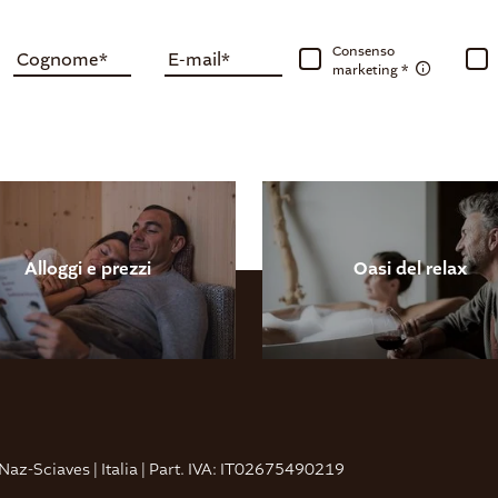
Consenso
Cognome
E-mail
marketing
Alloggi e prezzi
Oasi del relax
Naz-Sciaves
|
Italia
|
Part. IVA: IT02675490219