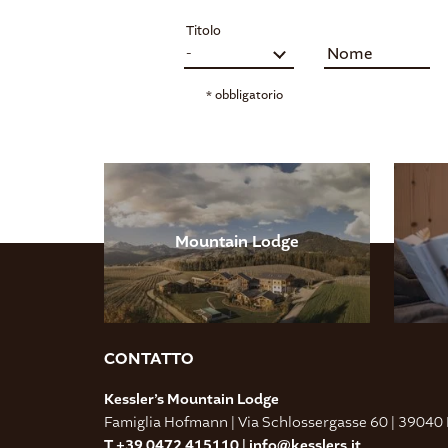
Titolo
Nome
* obbligatorio
Mountain Lodge
CONTATTO
Kessler’s Mountain Lodge
Famiglia Hofmann
|
Via Schlossergasse 60
|
39040 
T +39 0472 415110
|
info@
kesslers.
it