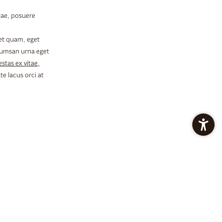
tae, posuere
uet quam, eget
ccumsan urna eget
estas ex vitae,
e lacus orci at