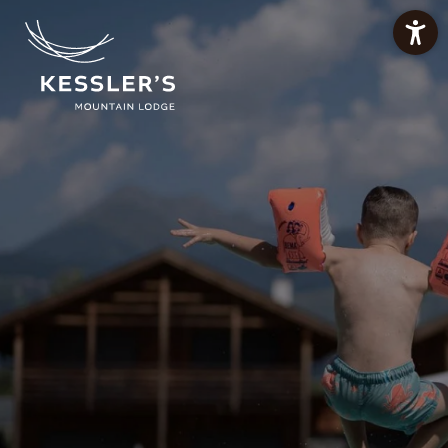
PREISE CHALETS
PREISE APARTMENTS
ANGEBOTE
RESTAURANT BAN KESSLER
WELLNESSOASE
DE
IT
EN
Die Mountain Lodge
Restaurant ban Kessler