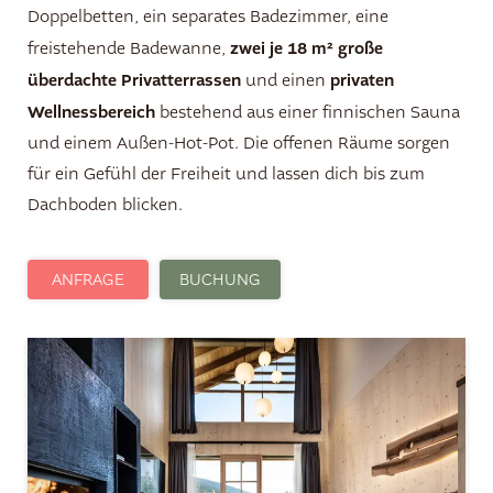
Doppelbetten, ein separates Badezimmer, eine
zwei je
18 m² große
freistehende Badewanne,
Wohnen und Preise
überdachte Privatterrassen
privaten
und einen
Wellnessbereich
bestehend aus einer finnischen Sauna
Für Familien
und einem Außen-Hot-Pot. Die offenen Räume sorgen
Ein Ort zum Wohlfühlen
für ein Gefühl der Freiheit und lassen dich bis zum
Dachboden blicken.
Preise Chalets
Preise Apartments
ANFRAGE
BUCHUNG
Wohlfühloase
Wellbeing-Programm
Angebote
Gutscheine
Rundherum