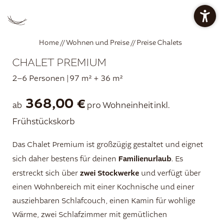
PREISE CHALETS
PREISE APARTMENTS
Home
//
Wohnen und Preise
//
Preise Chalets
CHALET PREMIUM
ANGEBOTE
RESTAURANT BAN KESSLER
2–6 Personen
|
97 m² + 36 m²
368,00 €
ab
pro Wohneinheit
inkl.
Frühstückskorb
WELLNESSOASE
Das Chalet Premium ist großzügig gestaltet und eignet
DE
IT
EN
Familienurlaub
sich daher bestens für deinen
. Es
zwei Stockwerke
erstreckt sich über
und verfügt über
Die Mountain Lodge
einen Wohnbereich mit einer Kochnische und einer
ausziehbaren Schlafcouch, einen Kamin für wohlige
Restaurant ban Kessler
Wärme, zwei Schlafzimmer mit gemütlichen