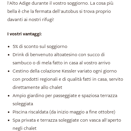
l'Alto Adige durante il vostro soggiorno. La cosa più
bella è che la fermata dell'autobus si trova proprio
Alloggi e prezzi
davanti ai nostri rifugi!
Per famiglie
I vostri vantaggi:
Rifugio di quiete
5% di sconto sul soggiorno
Drink di benvenuto altoatesino con succo di
Prezzi chalet
sambuco o di mela fatto in casa al vostro arrivo
Prezzi appartamenti
Cestino della colazione Kessler variato ogni giorno
Oasi del relax
con prodotti regionali e di qualità fatti in casa, servito
direttamente allo chalet
Programma benessere
Ampio giardino per passeggiate e spaziosa terrazza
Offerte
soleggiata
Piscina riscaldata (da inizio maggio a fine ottobre)
Buoni
Spa privata e terrazza soleggiate con vasca all'aperto
negli chalet
Natura da vivere