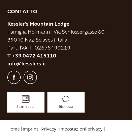
CONTATTO
Kessler’s Mountain Lodge
Famiglia Hofmann
|
Via Schlossergasse 60
39040 Naz-Sciaves
|
Italia
Part. IVA: IT02675490219
T +39 0472 415110
info@
kesslers.
it
Scatti rubati
Richiesta
Home
|
Imprint
|
Privacy
|
Impostazioni privacy
|