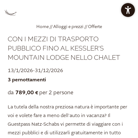
PREZZI CHALET
PREZZI APPARTAMENTI
Home
//
Alloggi e prezzi
//
Offerte
CON I MEZZI DI TRASPORTO
OFFERTE
RESTAURANT BAN KESSLER
PUBBLICO FINO AL KESSLER'S
MOUNTAIN LODGE NELLO CHALET
13/1/2026-31/12/2026
OASI DEL RELAX
3 pernottamenti
789,00 €
da
per 2 persone
IT
DE
EN
La tutela della nostra preziosa natura è importante per
Mountain Lodge
voi e volete fare a meno dell'auto in vacanza? Il
Guestpass Natz-Schabs vi permette di viaggiare con i
Restaurant ban Kessler
mezzi pubblici e di utilizzarli gratuitamente in tutto