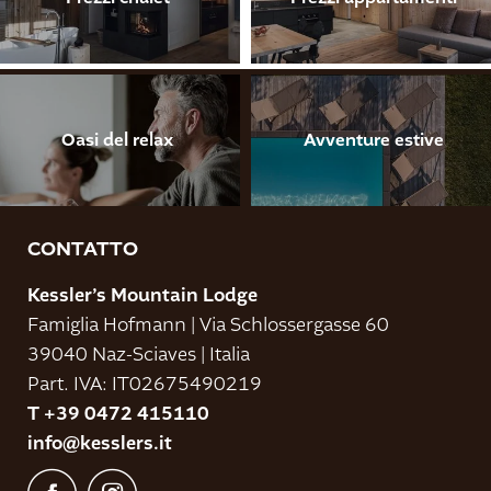
Oasi del relax
Avventure estive
CONTATTO
Kessler’s Mountain Lodge
Famiglia Hofmann
|
Via Schlossergasse 60
39040 Naz-Sciaves
|
Italia
Part. IVA: IT02675490219
T +39 0472 415110
info@
kesslers.
it