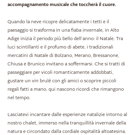
accompagnamento musicale che toccherà il cuore.
Alloggi e prezzi
Quando la neve ricopre delicatamente i tetti e il
paesaggio si trasforma in una fiaba invernale, in Alto
Per famiglie
Adige inizia il periodo più bello dell'anno: il Natale. Tra
Rifugio di quiete
luci scintillanti e il profumo di abete, i tradizionali
mercatini di Natale di Bolzano, Merano, Bressanone,
Prezzi chalet
Chiusa e Brunico invitano a soffermarsi. Che si tratti di
Prezzi appartamenti
passeggiare per vicoli romanticamente addobbati,
Oasi del relax
gustare un vin brulé con gli amici o scoprire piccoli
regali fatti a mano, qui nascono ricordi che rimangono
Programma benessere
nel tempo.
Offerte
Lasciatevi incantare dalle esperienze natalizie intorno al
Buoni
nostro chalet, immerso nella tranquillità invernale della
natura e circondato dalla cordiale ospitalità altoatesina.
Natura da vivere