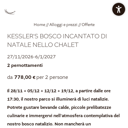
PREZZI CHALET
PREZZI APPARTAMENTI
Home
//
Alloggi e prezzi
//
Offerte
KESSLER'S BOSCO INCANTATO DI
OFFERTE
RESTAURANT BAN KESSLER
NATALE NELLO CHALET
27/11/2026-6/1/2027
2 pernottamenti
OASI DEL RELAX
778,00 €
da
per 2 persone
IT
Il 28/11 + 05/12 + 12/12 + 19/12, a partire dalle ore
DE
EN
17:30,
il nostro parco si illuminerà di luci natalizie.
Mountain Lodge
Potrete gustare bevande calde, piccole prelibatezze
culinarie e immergervi nell'atmosfera contemplativa del
Restaurant ban Kessler
nostro bosco natalizio. Non mancherà un